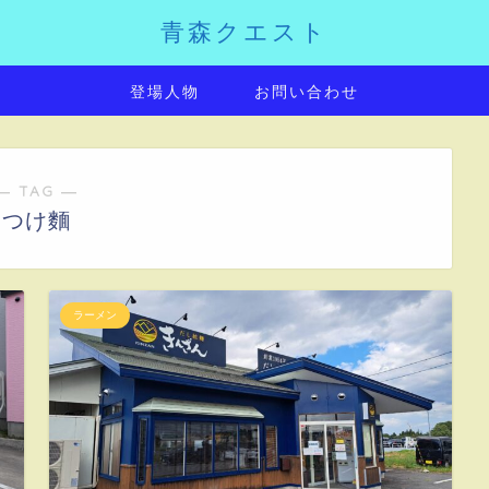
青森クエスト
登場人物
お問い合わせ
― TAG ―
つけ麵
ラーメン