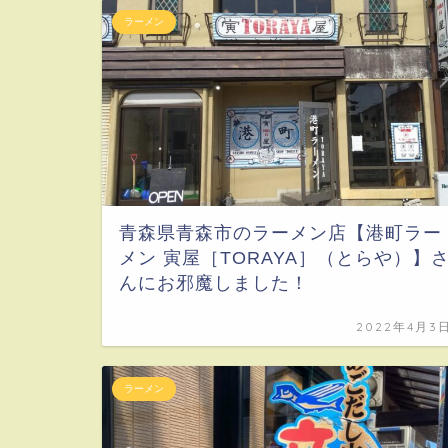
ラーメン
青森県青森市のラーメン店【港町ラー
メン 寅屋［TORAYA］（とらや）】
んにお邪魔しました！
2022年4月3
ラーメン