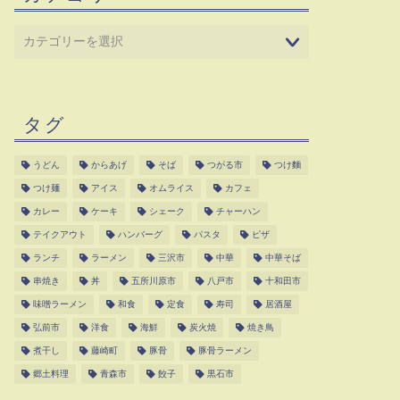
タグ
うどん
からあげ
そば
つがる市
つけ麵
つけ麺
アイス
オムライス
カフェ
カレー
ケーキ
シェーク
チャーハン
テイクアウト
ハンバーグ
パスタ
ピザ
ランチ
ラーメン
三沢市
中華
中華そば
串焼き
丼
五所川原市
八戸市
十和田市
味噌ラーメン
和食
定食
寿司
居酒屋
弘前市
洋食
海鮮
炭火焼
焼き鳥
煮干し
藤崎町
豚骨
豚骨ラーメン
郷土料理
青森市
餃子
黒石市