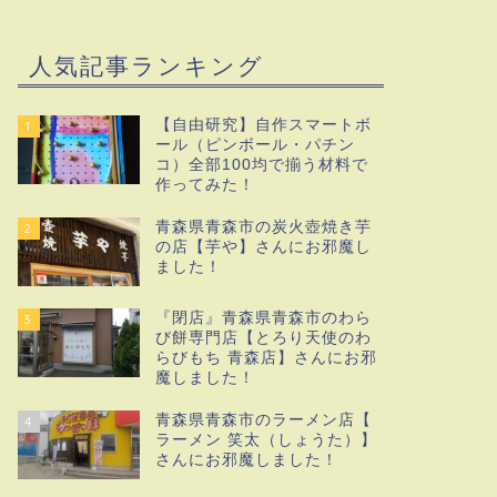
人気記事ランキング
【自由研究】自作スマートボ
1
ール（ピンボール・パチン
コ）全部100均で揃う材料で
作ってみた！
青森県青森市の炭火壺焼き芋
2
の店【芋や】さんにお邪魔し
ました！
『閉店』青森県青森市のわら
3
び餅専門店【とろり天使のわ
らびもち 青森店】さんにお邪
魔しました！
青森県青森市のラーメン店【
4
ラーメン 笑太（しょうた）】
さんにお邪魔しました！