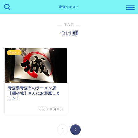
青森クエスト
― TAG ―
つけ麵
ラーメン
青森県青森市のラーメン店
【麺や城】さんにお邪魔しま
した！
2020年10月30日
1
2