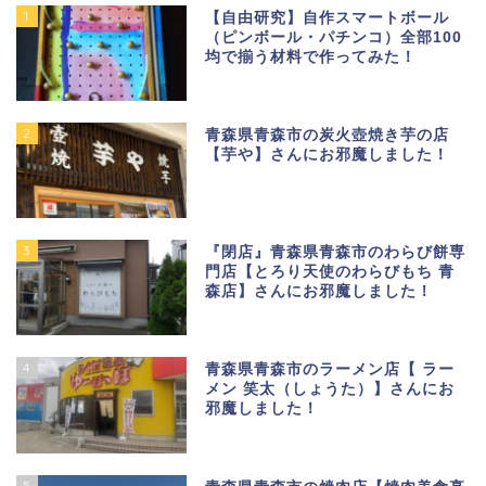
1
【自由研究】自作スマートボール
（ピンボール・パチンコ）全部100
均で揃う材料で作ってみた！
2
青森県青森市の炭火壺焼き芋の店
【芋や】さんにお邪魔しました！
3
『閉店』青森県青森市のわらび餅専
門店【とろり天使のわらびもち 青
森店】さんにお邪魔しました！
4
青森県青森市のラーメン店【 ラー
メン 笑太（しょうた）】さんにお
邪魔しました！
5