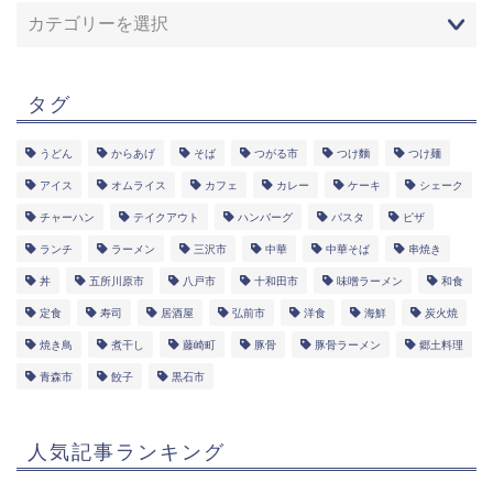
タグ
うどん
からあげ
そば
つがる市
つけ麵
つけ麺
アイス
オムライス
カフェ
カレー
ケーキ
シェーク
チャーハン
テイクアウト
ハンバーグ
パスタ
ピザ
ランチ
ラーメン
三沢市
中華
中華そば
串焼き
丼
五所川原市
八戸市
十和田市
味噌ラーメン
和食
定食
寿司
居酒屋
弘前市
洋食
海鮮
炭火焼
焼き鳥
煮干し
藤崎町
豚骨
豚骨ラーメン
郷土料理
青森市
餃子
黒石市
人気記事ランキング