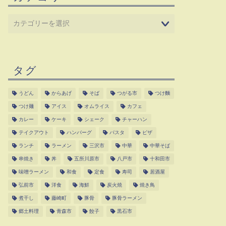
タグ
うどん
からあげ
そば
つがる市
つけ麵
つけ麺
アイス
オムライス
カフェ
カレー
ケーキ
シェーク
チャーハン
テイクアウト
ハンバーグ
パスタ
ピザ
ランチ
ラーメン
三沢市
中華
中華そば
串焼き
丼
五所川原市
八戸市
十和田市
味噌ラーメン
和食
定食
寿司
居酒屋
弘前市
洋食
海鮮
炭火焼
焼き鳥
煮干し
藤崎町
豚骨
豚骨ラーメン
郷土料理
青森市
餃子
黒石市