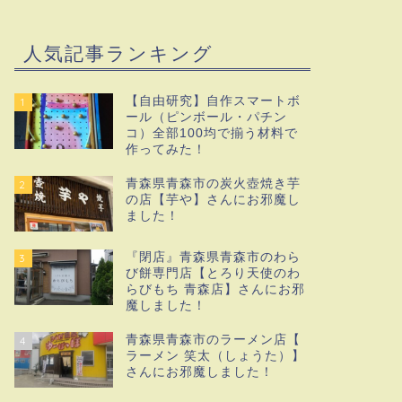
人気記事ランキング
【自由研究】自作スマートボ
1
ール（ピンボール・パチン
コ）全部100均で揃う材料で
作ってみた！
青森県青森市の炭火壺焼き芋
2
の店【芋や】さんにお邪魔し
ました！
『閉店』青森県青森市のわら
3
び餅専門店【とろり天使のわ
らびもち 青森店】さんにお邪
魔しました！
青森県青森市のラーメン店【
4
ラーメン 笑太（しょうた）】
さんにお邪魔しました！