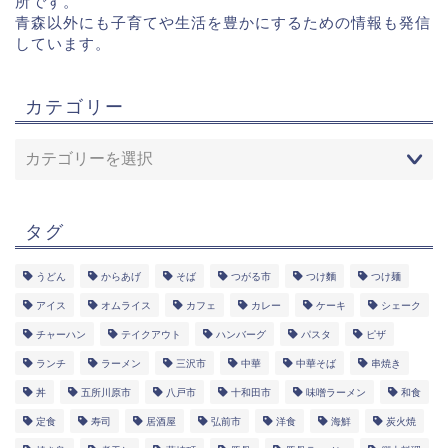
所です。
青森以外にも子育てや生活を豊かにするための情報も発信
しています。
カテゴリー
タグ
うどん
からあげ
そば
つがる市
つけ麵
つけ麺
アイス
オムライス
カフェ
カレー
ケーキ
シェーク
チャーハン
テイクアウト
ハンバーグ
パスタ
ピザ
ランチ
ラーメン
三沢市
中華
中華そば
串焼き
丼
五所川原市
八戸市
十和田市
味噌ラーメン
和食
定食
寿司
居酒屋
弘前市
洋食
海鮮
炭火焼