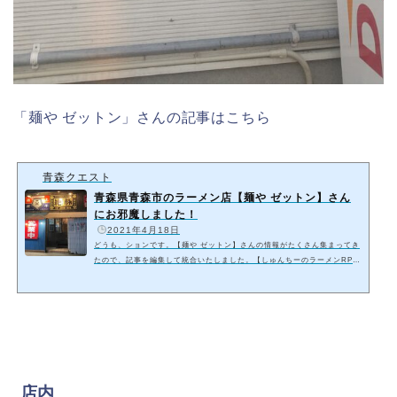
「麺や ゼットン」さんの記事はこちら
青森クエスト
青森県青森市のラーメン店【麺や ゼットン】さん
にお邪魔しました！
️
2021年4月18日
どうも、ションです。【麺や ゼットン】さんの情報がたくさん集まってき
たので、記事を編集して統合いたしました。【しゅんちーのラーメンRP
G】＋【ハチくんの旅の記録】になります。しゅんちーとハチくんのプロ
フィールはこちら【プロフィール】麺や ゼットン青森県青森市の青森山田
高校近くにある、煮干し専門の人気ラーメン店です。駐車場もなかなか広
くて、１０台ほど停めれそうです。「煮干結社 情熱ビリー」の姉妹店であ
り、そちらの記事も書いているのでよろしければ読んでみてください！店
内まず券売機で食券を買っての注文に…
店内