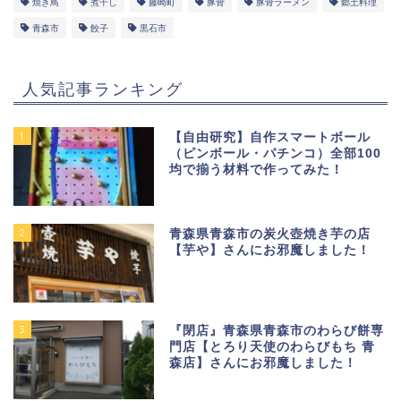
焼き鳥
煮干し
藤崎町
豚骨
豚骨ラーメン
郷土料理
青森市
餃子
黒石市
人気記事ランキング
1
【自由研究】自作スマートボール
（ピンボール・パチンコ）全部100
均で揃う材料で作ってみた！
2
青森県青森市の炭火壺焼き芋の店
【芋や】さんにお邪魔しました！
3
『閉店』青森県青森市のわらび餅専
門店【とろり天使のわらびもち 青
森店】さんにお邪魔しました！