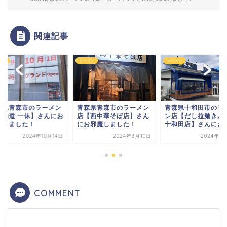
関連記事
メン
ラーメン
ラーメン
森県青森市のラーメン
青森県十和田市のラーメ
青森県青森市のラー
【西中華そば店】さん
ン店【だし拉麺きんざん
店【麺道 一休】さん
お邪魔しました！
十和田店】さんにお邪...
邪魔しました！
2024年3月10日
2024年9月15日
2024年10
COMMENT