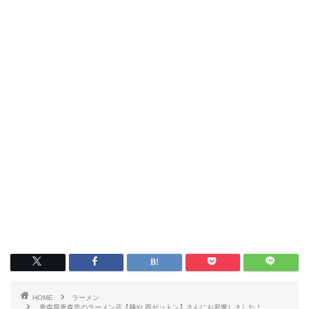
HOME
ラーメン
青森県青森市のラーメン店【麺や 西ゼットン】さんにお邪魔しました！