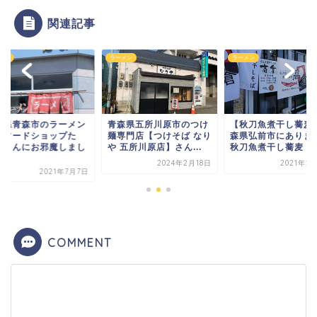
関連記事
メン
ラーメン
ラーメン
森県青森市のラーメン
青森県五所川原市のつけ
【秋刀魚煮干し蕎麦
【フードショップた
麺専門店【つけそば なり
森県弘前市にありま
】さんにお邪魔しまし
や 五所川原店】さん...
秋刀魚煮干し蕎麦 高倉
.
2024年2月18日
2021年2
2021年7月7日
COMMENT