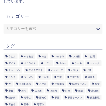
しています。
カテゴリー
タグ
うどん
からあげ
そば
つがる市
つけ麵
つけ麺
アイス
オムライス
カフェ
カレー
ケーキ
シェーク
チャーハン
テイクアウト
ハンバーグ
パスタ
ピザ
ランチ
ラーメン
三沢市
中華
中華そば
串焼き
丼
五所川原市
八戸市
十和田市
味噌ラーメン
和食
定食
寿司
居酒屋
弘前市
洋食
海鮮
炭火焼
焼き鳥
煮干し
藤崎町
豚骨
豚骨ラーメン
郷土料理
青森市
餃子
黒石市