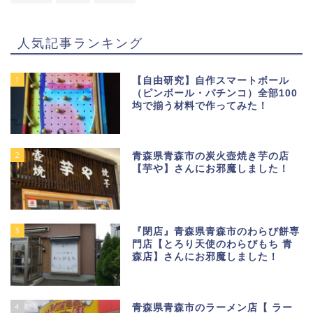
人気記事ランキング
1
【自由研究】自作スマートボール
（ピンボール・パチンコ）全部100
均で揃う材料で作ってみた！
2
青森県青森市の炭火壺焼き芋の店
【芋や】さんにお邪魔しました！
3
『閉店』青森県青森市のわらび餅専
門店【とろり天使のわらびもち 青
森店】さんにお邪魔しました！
4
青森県青森市のラーメン店【 ラー