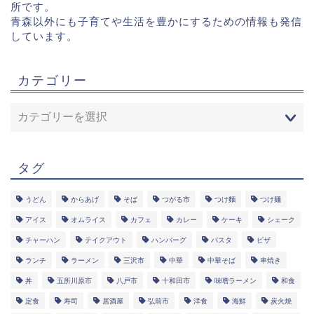
所です。
青森以外にも子育てや生活を豊かにするための情報も発信
しています。
カテゴリー
タグ
うどん
からあげ
そば
つがる市
つけ麵
つけ麺
アイス
オムライス
カフェ
カレー
ケーキ
シェーク
チャーハン
テイクアウト
ハンバーグ
パスタ
ピザ
ランチ
ラーメン
三沢市
中華
中華そば
串焼き
丼
五所川原市
八戸市
十和田市
味噌ラーメン
和食
定食
寿司
居酒屋
弘前市
洋食
海鮮
炭火焼