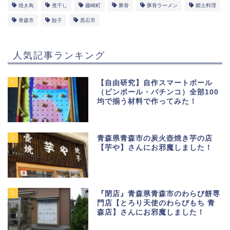
焼き鳥
煮干し
藤崎町
豚骨
豚骨ラーメン
郷土料理
青森市
餃子
黒石市
人気記事ランキング
1
【自由研究】自作スマートボール
（ピンボール・パチンコ）全部100
均で揃う材料で作ってみた！
2
青森県青森市の炭火壺焼き芋の店
【芋や】さんにお邪魔しました！
3
『閉店』青森県青森市のわらび餅専
門店【とろり天使のわらびもち 青
森店】さんにお邪魔しました！