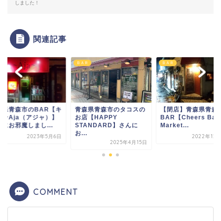
しました！
関連記事
Ｒ
ＢＡＲ
ＢＡＲ
森県青森市のBAR【キ
青森県青森市のタコスの
【閉店】青森県青森
チンAja（アジャ）】
お店【HAPPY
BAR【Cheers Ban
にお邪魔しまし...
STANDARD】さんに
Market...
お...
2023年5月6日
2022年12
2025年4月15日
COMMENT