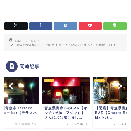
HOME
ＢＡＲ
青森県青森市のタコスのお店【HAPPY STANDARD】さんにお邪魔しました！
関連記事
Ｒ
ＢＡＲ
ＢＡＲ
県青森市 ​Terrace
青森県青森市のBAR【キ
【閉店】青森県青森
use ∞ bar【テラスハ
ッチンAja（アジャ）】
BAR【Cheers Ban
.
さんにお邪魔しまし...
Market...
2023年8月15日
2023年5月6日
2022年12