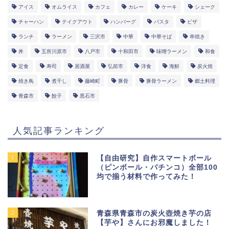
アイス
オムライス
カフェ
カレー
ケーキ
シェーク
チャーハン
テイクアウト
ハンバーグ
パスタ
ピザ
ランチ
ラーメン
三沢市
中華
中華そば
串焼き
丼
五所川原市
八戸市
十和田市
味噌ラーメン
和食
定食
寿司
居酒屋
弘前市
洋食
海鮮
炭火焼
焼き鳥
煮干し
藤崎町
豚骨
豚骨ラーメン
郷土料理
青森市
餃子
黒石市
人気記事ランキング
1
【自由研究】自作スマートボール
（ピンボール・パチンコ）全部100
均で揃う材料で作ってみた！
2
青森県青森市の炭火壺焼き芋の店
【芋や】さんにお邪魔しました！