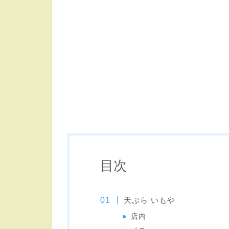
目次
天ぷら いもや
店内