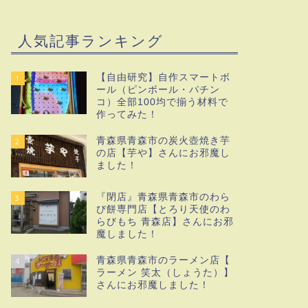
人気記事ランキング
【自由研究】自作スマートボ
1
ール（ピンボール・パチン
コ）全部100均で揃う材料で
作ってみた！
青森県青森市の炭火壺焼き芋
2
の店【芋や】さんにお邪魔し
ました！
『閉店』青森県青森市のわら
3
び餅専門店【とろり天使のわ
らびもち 青森店】さんにお邪
魔しました！
青森県青森市のラーメン店【
4
ラーメン 笑太（しょうた）】
さんにお邪魔しました！