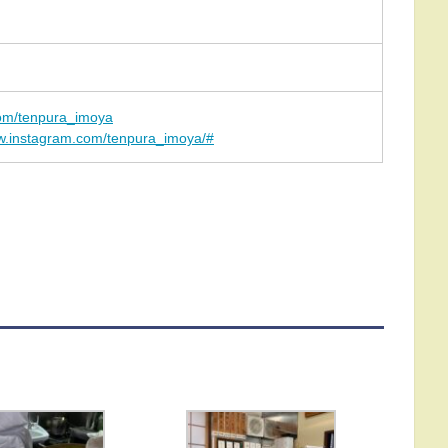
com/tenpura_imoya
ww.instagram.com/tenpura_imoya/#