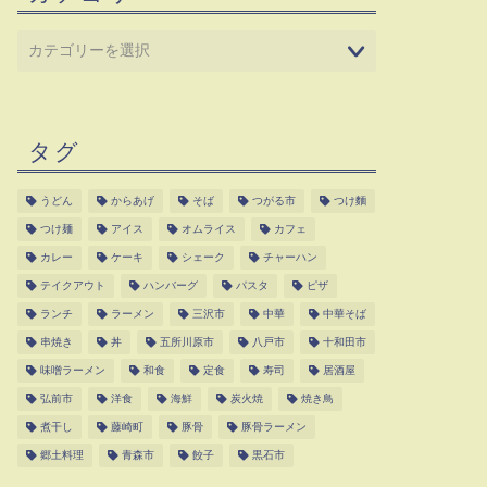
タグ
うどん
からあげ
そば
つがる市
つけ麵
つけ麺
アイス
オムライス
カフェ
カレー
ケーキ
シェーク
チャーハン
テイクアウト
ハンバーグ
パスタ
ピザ
ランチ
ラーメン
三沢市
中華
中華そば
串焼き
丼
五所川原市
八戸市
十和田市
味噌ラーメン
和食
定食
寿司
居酒屋
弘前市
洋食
海鮮
炭火焼
焼き鳥
煮干し
藤崎町
豚骨
豚骨ラーメン
郷土料理
青森市
餃子
黒石市