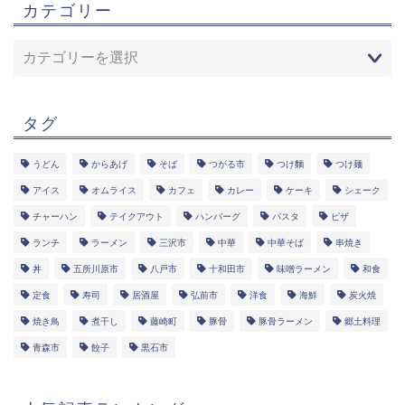
カテゴリー
タグ
うどん
からあげ
そば
つがる市
つけ麵
つけ麺
アイス
オムライス
カフェ
カレー
ケーキ
シェーク
チャーハン
テイクアウト
ハンバーグ
パスタ
ピザ
ランチ
ラーメン
三沢市
中華
中華そば
串焼き
丼
五所川原市
八戸市
十和田市
味噌ラーメン
和食
定食
寿司
居酒屋
弘前市
洋食
海鮮
炭火焼
焼き鳥
煮干し
藤崎町
豚骨
豚骨ラーメン
郷土料理
青森市
餃子
黒石市