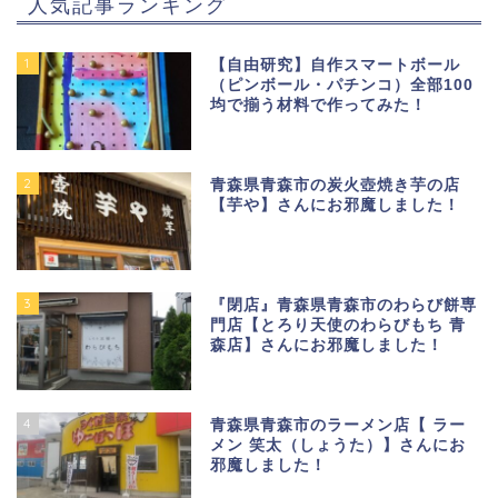
人気記事ランキング
1
【自由研究】自作スマートボール
（ピンボール・パチンコ）全部100
均で揃う材料で作ってみた！
2
青森県青森市の炭火壺焼き芋の店
【芋や】さんにお邪魔しました！
3
『閉店』青森県青森市のわらび餅専
門店【とろり天使のわらびもち 青
森店】さんにお邪魔しました！
4
青森県青森市のラーメン店【 ラー
メン 笑太（しょうた）】さんにお
邪魔しました！