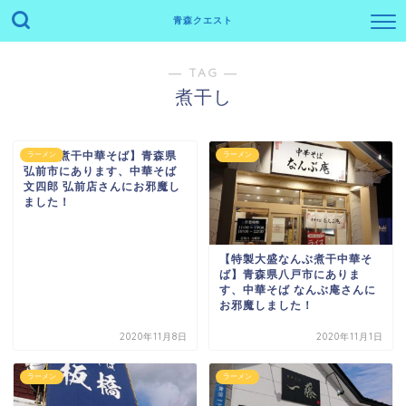
青森クエスト
― TAG ―
煮干し
【濃厚煮干中華そば】青森県
ラーメン
ラーメン
弘前市にあります、中華そば
文四郎 弘前店さんにお邪魔し
ました！
【特製大盛なんぶ煮干中華そ
ば】青森県八戸市にありま
す、中華そば なんぶ庵さんに
お邪魔しました！
2020年11月8日
2020年11月1日
ラーメン
ラーメン