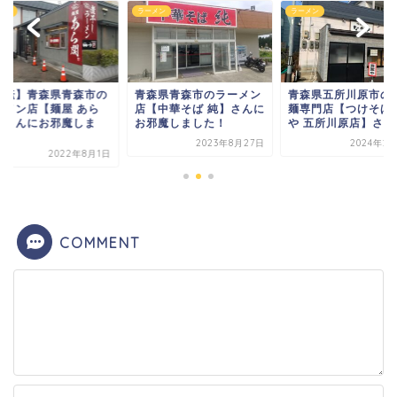
メン
ラーメン
ラーメン
移転】青森県青森市の
青森県青森市のラーメン
青森県五所川原市の
ーメン店【麺屋 あら
店【中華そば 純】さんに
麺専門店【つけそば 
】さんにお邪魔しま
お邪魔しました！
や 五所川原店】さん..
.
2023年8月27日
2024年2
2022年8月1日
COMMENT