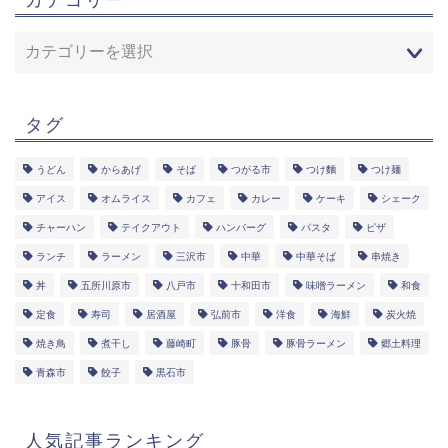
タグ
うどん
からあげ
そば
つがる市
つけ麵
つけ麺
アイス
オムライス
カフェ
カレー
ケーキ
シェーク
チャーハン
テイクアウト
ハンバーグ
パスタ
ピザ
ランチ
ラーメン
三沢市
中華
中華そば
串焼き
丼
五所川原市
八戸市
十和田市
味噌ラーメン
和食
定食
寿司
居酒屋
弘前市
洋食
海鮮
炭火焼
焼き鳥
煮干し
藤崎町
豚骨
豚骨ラーメン
郷土料理
青森市
餃子
黒石市
人気記事ランキング