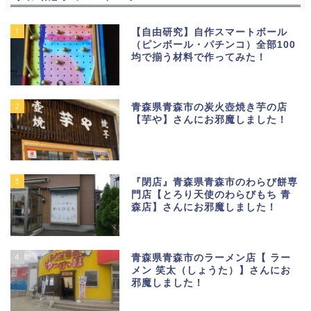
1
【自由研究】自作スマートボール
（ピンボール・パチンコ）全部100
均で揃う材料で作ってみた！
2
青森県青森市の炭火壺焼き芋の店
【芋や】さんにお邪魔しました！
3
『閉店』青森県青森市のわらび餅専
門店【とろり天使のわらびもち 青
森店】さんにお邪魔しました！
4
青森県青森市のラーメン店【 ラー
メン 笑太（しょうた）】さんにお
邪魔しました！