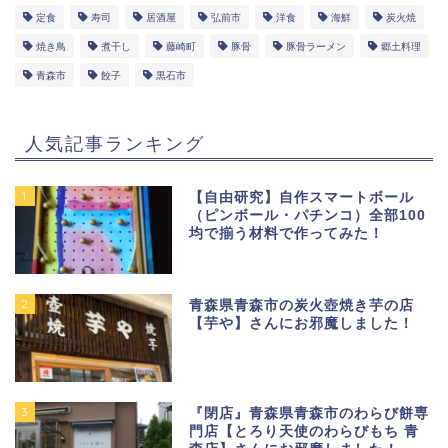
定食
寿司
居酒屋
弘前市
洋食
海鮮
炭火焼
焼き鳥
煮干し
藤崎町
豚骨
豚骨ラーメン
郷土料理
青森市
餃子
黒石市
人気記事ランキング
1
【自由研究】自作スマートボール
（ピンボール・パチンコ）全部100
均で揃う材料で作ってみた！
2
青森県青森市の炭火壺焼き芋の店
【芋や】さんにお邪魔しました！
3
『閉店』青森県青森市のわらび餅専
門店【とろり天使のわらびもち 青