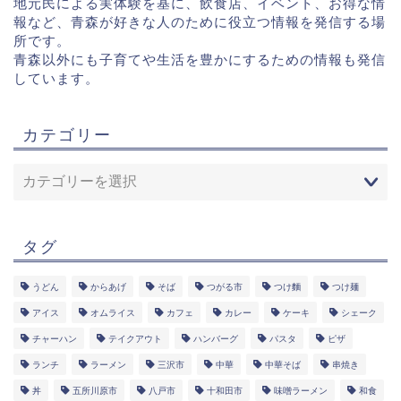
地元民による実体験を基に、飲食店、イベント、お得な情
報など、青森が好きな人のために役立つ情報を発信する場
所です。
青森以外にも子育てや生活を豊かにするための情報も発信
しています。
カテゴリー
タグ
うどん
からあげ
そば
つがる市
つけ麵
つけ麺
アイス
オムライス
カフェ
カレー
ケーキ
シェーク
チャーハン
テイクアウト
ハンバーグ
パスタ
ピザ
ランチ
ラーメン
三沢市
中華
中華そば
串焼き
丼
五所川原市
八戸市
十和田市
味噌ラーメン
和食