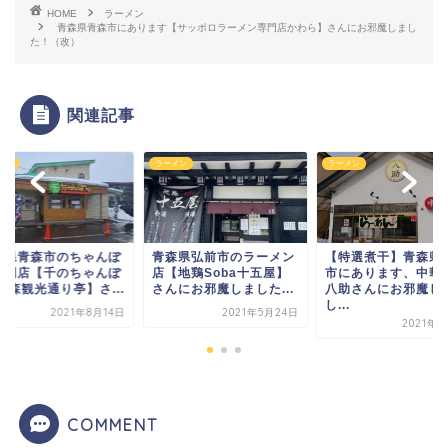
HOME
ラーメン
青森県青森市にあります【サッポロラーメン専門店かわら】さんにお邪魔しまし
た！（改）
関連記事
メン
ラーメン
ラーメン
森県弘前市のラーメン
【特選煮干】青森県弘前
青森県青森市のちゃ
【地鶏Soba十五屋】
市にあります、中華そば
ん専門店【千のちゃ
んにお邪魔しました...
八助さんにお邪魔しま
ん 青森観光通り亭】さ
し...
2021年5月24日
2021年8
2021年2月1日
COMMENT