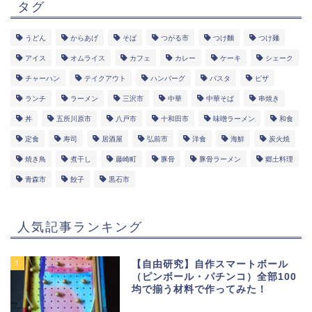
タグ
うどん
からあげ
そば
つがる市
つけ麵
つけ麺
アイス
オムライス
カフェ
カレー
ケーキ
シェーク
チャーハン
テイクアウト
ハンバーグ
パスタ
ピザ
ランチ
ラーメン
三沢市
中華
中華そば
串焼き
丼
五所川原市
八戸市
十和田市
味噌ラーメン
和食
定食
寿司
居酒屋
弘前市
洋食
海鮮
炭火焼
焼き鳥
煮干し
藤崎町
豚骨
豚骨ラーメン
郷土料理
青森市
餃子
黒石市
人気記事ランキング
1
【自由研究】自作スマートボール
（ピンボール・パチンコ）全部100
均で揃う材料で作ってみた！