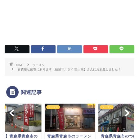
HOME
ラーメン
青森県弘前市にあります【麺屋マルダイ 堅田店】さんにお邪魔しました！
関連記事
メン
ラーメン
ラーメン
森県青森市のラーメン
青森県青森市のつけめん
【移転】青森県青森