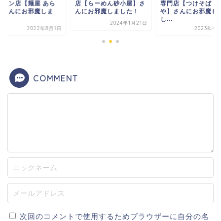
【らーめん砂小屋】さ
専門店【つけそば なり
ラーメン店【麺屋 あ
にお邪魔しました！
や】さんにお邪魔しま
関】さんにお邪魔し
し...
し...
2024年1月21日
2023年4月23日
2022年8
COMMENT
次回のコメントで使用するためブラウザーに自分の名