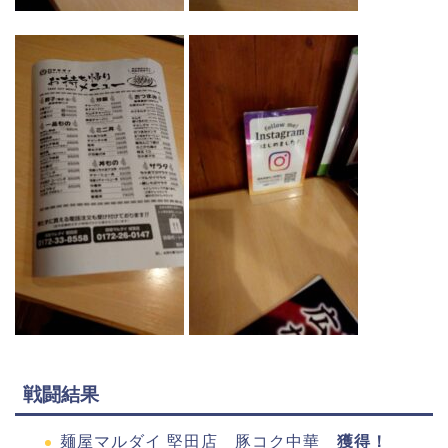
戦闘結果
麺屋マルダイ 堅田店 豚コク中華
獲得！