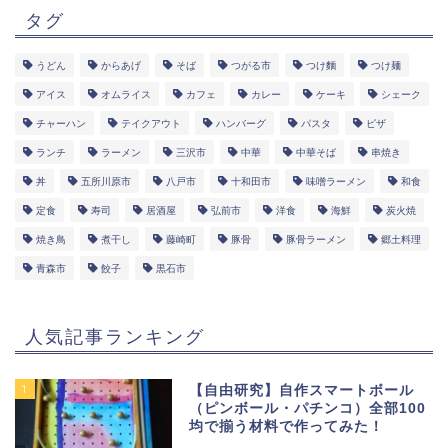
タグ
うどん
からあげ
そば
つがる市
つけ麵
つけ麺
アイス
オムライス
カフェ
カレー
ケーキ
シェーク
チャーハン
テイクアウト
ハンバーグ
パスタ
ピザ
ランチ
ラーメン
三沢市
中華
中華そば
串焼き
丼
五所川原市
八戸市
十和田市
味噌ラーメン
和食
定食
寿司
居酒屋
弘前市
洋食
海鮮
炭火焼
焼き鳥
煮干し
藤崎町
豚骨
豚骨ラーメン
郷土料理
青森市
餃子
黒石市
人気記事ランキング
1
【自由研究】自作スマートボール
（ピンボール・パチンコ）全部100
均で揃う材料で作ってみた！