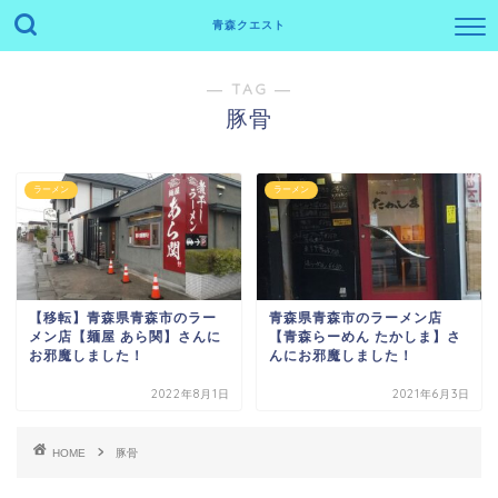
青森クエスト
― TAG ―
豚骨
ラーメン
ラーメン
【移転】青森県青森市のラー
青森県青森市のラーメン店
メン店【麺屋 あら関】さんに
【青森らーめん たかしま】さ
お邪魔しました！
んにお邪魔しました！
2022年8月1日
2021年6月3日
HOME
豚骨