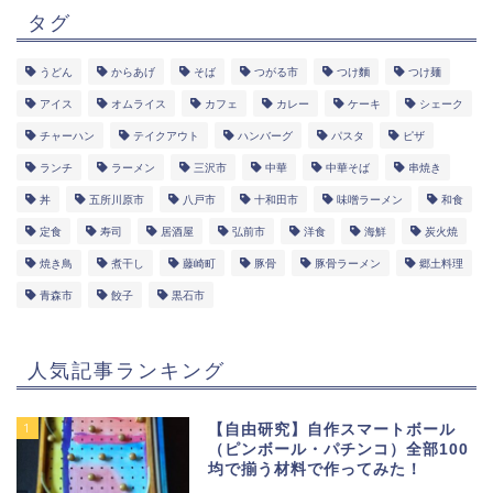
タグ
うどん
からあげ
そば
つがる市
つけ麵
つけ麺
アイス
オムライス
カフェ
カレー
ケーキ
シェーク
チャーハン
テイクアウト
ハンバーグ
パスタ
ピザ
ランチ
ラーメン
三沢市
中華
中華そば
串焼き
丼
五所川原市
八戸市
十和田市
味噌ラーメン
和食
定食
寿司
居酒屋
弘前市
洋食
海鮮
炭火焼
焼き鳥
煮干し
藤崎町
豚骨
豚骨ラーメン
郷土料理
青森市
餃子
黒石市
人気記事ランキング
1
【自由研究】自作スマートボール
（ピンボール・パチンコ）全部100
均で揃う材料で作ってみた！