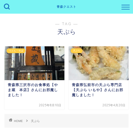
青森クエスト
― TAG ―
天ぷら
うどん・そば
天ぷら
青森県三沢市のお食事処【や
青森県弘前市の天ぷら専門店
ま蔵 本店】さんにお邪魔し
【天ぷら いもや】さんにお邪
ました！
魔しました！
2025年8月10日
2025年4月20日
HOME
天ぷら