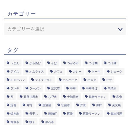
カテゴリー
タグ
うどん
からあげ
そば
つがる市
つけ麵
つけ麺
アイス
オムライス
カフェ
カレー
ケーキ
シェーク
チャーハン
テイクアウト
ハンバーグ
パスタ
ピザ
ランチ
ラーメン
三沢市
中華
中華そば
串焼き
丼
五所川原市
八戸市
十和田市
味噌ラーメン
和食
定食
寿司
居酒屋
弘前市
洋食
海鮮
炭火焼
焼き鳥
煮干し
藤崎町
豚骨
豚骨ラーメン
郷土料理
青森市
餃子
黒石市