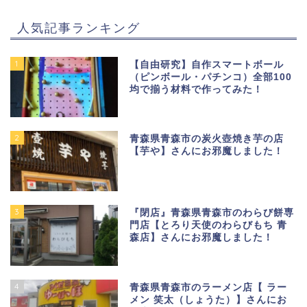
人気記事ランキング
1
【自由研究】自作スマートボール
（ピンボール・パチンコ）全部100
均で揃う材料で作ってみた！
2
青森県青森市の炭火壺焼き芋の店
【芋や】さんにお邪魔しました！
3
『閉店』青森県青森市のわらび餅専
門店【とろり天使のわらびもち 青
森店】さんにお邪魔しました！
4
青森県青森市のラーメン店【 ラー
メン 笑太（しょうた）】さんにお