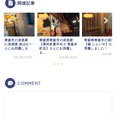
関連記事
居酒屋
居酒屋
居酒屋
青森県青森市の居酒屋
青森県青森市の居酒屋
青森県青森市の居
【薄利多賣半兵ヱ 青森本
【極 じらいや】さんにお
【炉ばた居酒屋 
町店】さんにお邪魔し
邪魔しました！
代】さんにお邪魔
ま...
し...
2024年8月16日
2022年1月6日
202
COMMENT