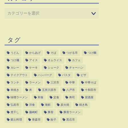
タグ
うどん
からあげ
そば
つがる市
つけ麵
つけ麺
アイス
オムライス
カフェ
カレー
ケーキ
シェーク
チャーハン
テイクアウト
ハンバーグ
パスタ
ピザ
ランチ
ラーメン
三沢市
中華
中華そば
串焼き
丼
五所川原市
八戸市
十和田市
味噌ラーメン
和食
定食
寿司
居酒屋
弘前市
洋食
海鮮
炭火焼
焼き鳥
煮干し
藤崎町
豚骨
豚骨ラーメン
郷土料理
青森市
餃子
黒石市