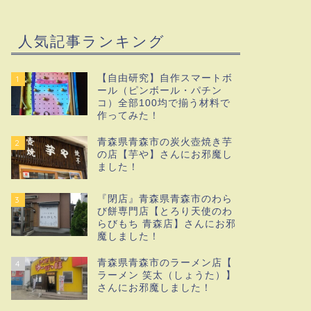
人気記事ランキング
【自由研究】自作スマートボ
1
ール（ピンボール・パチン
コ）全部100均で揃う材料で
作ってみた！
青森県青森市の炭火壺焼き芋
2
の店【芋や】さんにお邪魔し
ました！
『閉店』青森県青森市のわら
3
び餅専門店【とろり天使のわ
らびもち 青森店】さんにお邪
魔しました！
青森県青森市のラーメン店【
4
ラーメン 笑太（しょうた）】
さんにお邪魔しました！