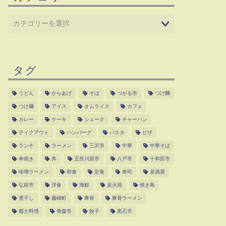
タグ
うどん
からあげ
そば
つがる市
つけ麵
つけ麺
アイス
オムライス
カフェ
カレー
ケーキ
シェーク
チャーハン
テイクアウト
ハンバーグ
パスタ
ピザ
ランチ
ラーメン
三沢市
中華
中華そば
串焼き
丼
五所川原市
八戸市
十和田市
味噌ラーメン
和食
定食
寿司
居酒屋
弘前市
洋食
海鮮
炭火焼
焼き鳥
煮干し
藤崎町
豚骨
豚骨ラーメン
郷土料理
青森市
餃子
黒石市