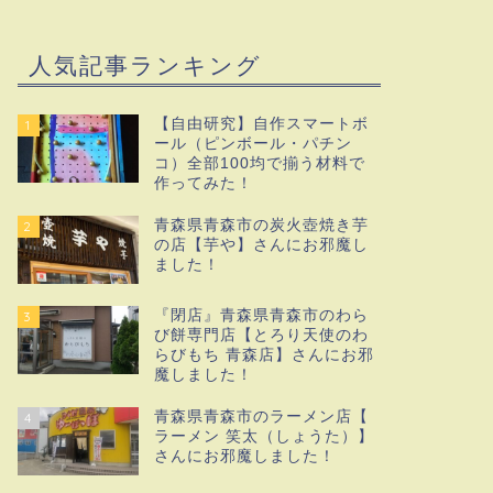
人気記事ランキング
【自由研究】自作スマートボ
1
ール（ピンボール・パチン
コ）全部100均で揃う材料で
作ってみた！
青森県青森市の炭火壺焼き芋
2
の店【芋や】さんにお邪魔し
ました！
『閉店』青森県青森市のわら
3
び餅専門店【とろり天使のわ
らびもち 青森店】さんにお邪
魔しました！
青森県青森市のラーメン店【
4
ラーメン 笑太（しょうた）】
さんにお邪魔しました！