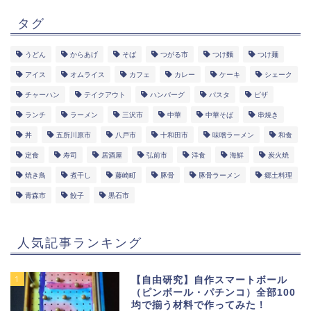
タグ
うどん
からあげ
そば
つがる市
つけ麵
つけ麺
アイス
オムライス
カフェ
カレー
ケーキ
シェーク
チャーハン
テイクアウト
ハンバーグ
パスタ
ピザ
ランチ
ラーメン
三沢市
中華
中華そば
串焼き
丼
五所川原市
八戸市
十和田市
味噌ラーメン
和食
定食
寿司
居酒屋
弘前市
洋食
海鮮
炭火焼
焼き鳥
煮干し
藤崎町
豚骨
豚骨ラーメン
郷土料理
青森市
餃子
黒石市
人気記事ランキング
1
【自由研究】自作スマートボール
（ピンボール・パチンコ）全部100
均で揃う材料で作ってみた！