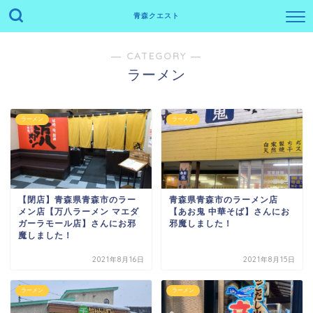
青森クエスト
― CATEGORY ―
ラーメン
ラーメン
ラーメン
【閉店】青森県青森市のラー
青森県青森市のラーメン店
メン店【万八ラーメン マエダ
【あお鬼 中華そば】さんにお
ガーラモール店】さんにお邪
邪魔しました！
魔しました！
2021年8月16日
2021年8月15日
ラーメン
ラーメン