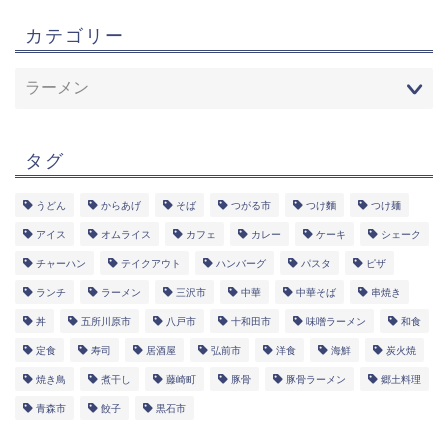
カテゴリー
タグ
うどん
からあげ
そば
つがる市
つけ麵
つけ麺
アイス
オムライス
カフェ
カレー
ケーキ
シェーク
チャーハン
テイクアウト
ハンバーグ
パスタ
ピザ
ランチ
ラーメン
三沢市
中華
中華そば
串焼き
丼
五所川原市
八戸市
十和田市
味噌ラーメン
和食
定食
寿司
居酒屋
弘前市
洋食
海鮮
炭火焼
焼き鳥
煮干し
藤崎町
豚骨
豚骨ラーメン
郷土料理
青森市
餃子
黒石市