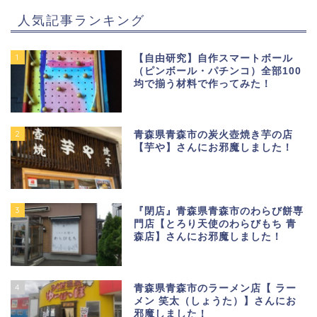
人気記事ランキング
1
【自由研究】自作スマートボール
（ピンボール・パチンコ）全部100
均で揃う材料で作ってみた！
2
青森県青森市の炭火壺焼き芋の店
【芋や】さんにお邪魔しました！
3
『閉店』青森県青森市のわらび餅専
門店【とろり天使のわらびもち 青
森店】さんにお邪魔しました！
4
青森県青森市のラーメン店【 ラー
メン 笑太（しょうた）】さんにお
邪魔しました！