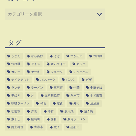
タグ
うどん
からあげ
そば
つがる市
つけ麵
つけ麺
アイス
オムライス
カフェ
カレー
ケーキ
シェーク
チャーハン
テイクアウト
ハンバーグ
パスタ
ピザ
ランチ
ラーメン
三沢市
中華
中華そば
串焼き
丼
五所川原市
八戸市
十和田市
味噌ラーメン
和食
定食
寿司
居酒屋
弘前市
洋食
海鮮
炭火焼
焼き鳥
煮干し
藤崎町
豚骨
豚骨ラーメン
郷土料理
青森市
餃子
黒石市