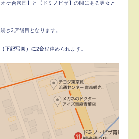
ラオケ合衆国】と【ドミノピザ】の間にある男女と
に続き2店舗目となります。
所（下記写真）に2台
程停められます。