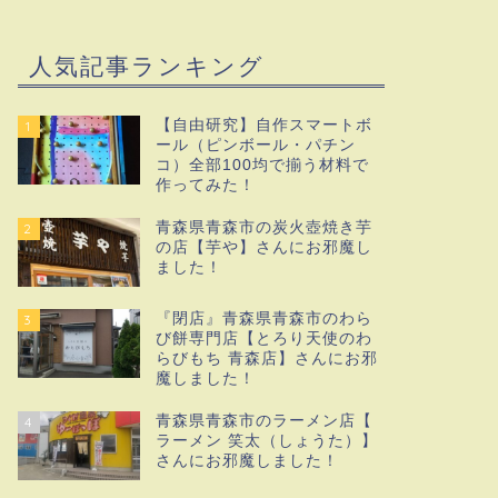
人気記事ランキング
【自由研究】自作スマートボ
1
ール（ピンボール・パチン
コ）全部100均で揃う材料で
作ってみた！
青森県青森市の炭火壺焼き芋
2
の店【芋や】さんにお邪魔し
ました！
『閉店』青森県青森市のわら
3
び餅専門店【とろり天使のわ
らびもち 青森店】さんにお邪
魔しました！
青森県青森市のラーメン店【
4
ラーメン 笑太（しょうた）】
さんにお邪魔しました！