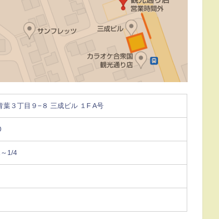
葉３丁目９−８ 三成ビル １F A号
0
～1/4