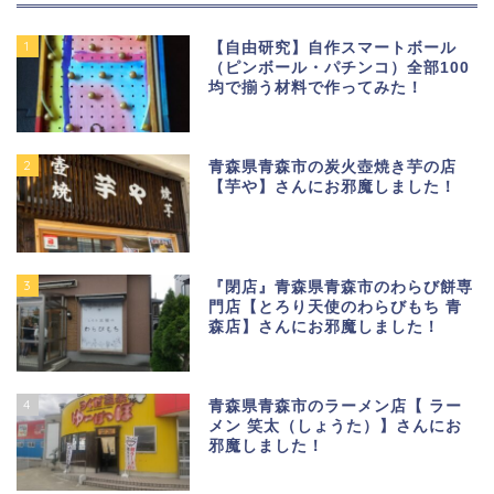
1
【自由研究】自作スマートボール
（ピンボール・パチンコ）全部100
均で揃う材料で作ってみた！
2
青森県青森市の炭火壺焼き芋の店
【芋や】さんにお邪魔しました！
3
『閉店』青森県青森市のわらび餅専
門店【とろり天使のわらびもち 青
森店】さんにお邪魔しました！
4
青森県青森市のラーメン店【 ラー
メン 笑太（しょうた）】さんにお
邪魔しました！