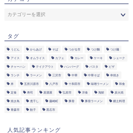
タグ
うどん
からあげ
そば
つがる市
つけ麵
つけ麺
アイス
オムライス
カフェ
カレー
ケーキ
シェーク
チャーハン
テイクアウト
ハンバーグ
パスタ
ピザ
ランチ
ラーメン
三沢市
中華
中華そば
串焼き
丼
五所川原市
八戸市
十和田市
味噌ラーメン
和食
定食
寿司
居酒屋
弘前市
洋食
海鮮
炭火焼
焼き鳥
煮干し
藤崎町
豚骨
豚骨ラーメン
郷土料理
青森市
餃子
黒石市
人気記事ランキング