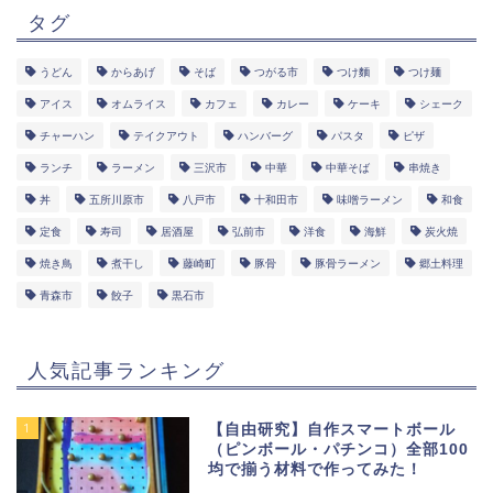
タグ
うどん
からあげ
そば
つがる市
つけ麵
つけ麺
アイス
オムライス
カフェ
カレー
ケーキ
シェーク
チャーハン
テイクアウト
ハンバーグ
パスタ
ピザ
ランチ
ラーメン
三沢市
中華
中華そば
串焼き
丼
五所川原市
八戸市
十和田市
味噌ラーメン
和食
定食
寿司
居酒屋
弘前市
洋食
海鮮
炭火焼
焼き鳥
煮干し
藤崎町
豚骨
豚骨ラーメン
郷土料理
青森市
餃子
黒石市
人気記事ランキング
1
【自由研究】自作スマートボール
（ピンボール・パチンコ）全部100
均で揃う材料で作ってみた！