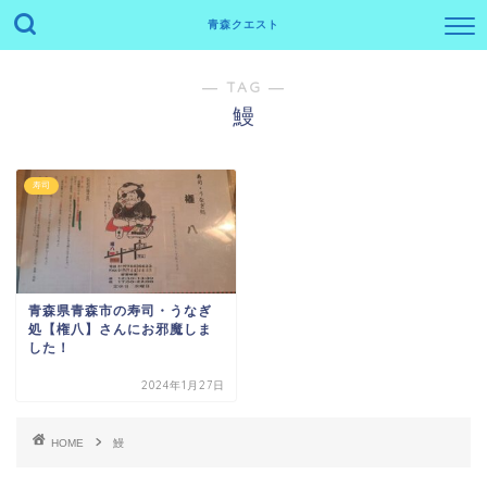
青森クエスト
― TAG ―
鰻
寿司
青森県青森市の寿司・うなぎ
処【権八】さんにお邪魔しま
した！
2024年1月27日
HOME
鰻