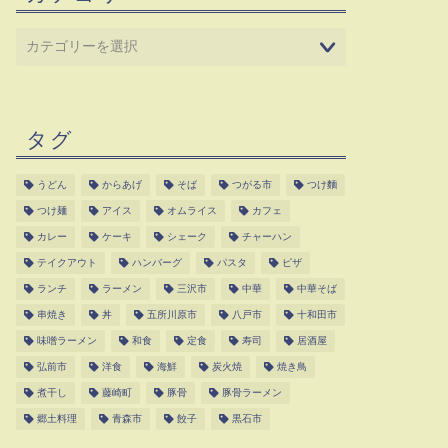
タグ
うどん
からあげ
そば
つがる市
つけ麵
つけ麺
アイス
オムライス
カフェ
カレー
ケーキ
シェーク
チャーハン
テイクアウト
ハンバーグ
パスタ
ピザ
ランチ
ラーメン
三沢市
中華
中華そば
串焼き
丼
五所川原市
八戸市
十和田市
味噌ラーメン
和食
定食
寿司
居酒屋
弘前市
洋食
海鮮
炭火焼
焼き鳥
煮干し
藤崎町
豚骨
豚骨ラーメン
郷土料理
青森市
餃子
黒石市