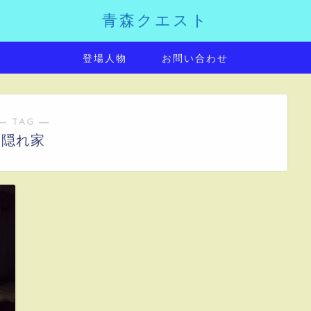
青森クエスト
登場人物
お問い合わせ
― TAG ―
隠れ家