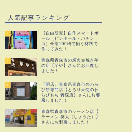
人気記事ランキング
【自由研究】自作スマートボ
1
ール（ピンボール・パチン
コ）全部100均で揃う材料で
作ってみた！
青森県青森市の炭火壺焼き芋
2
の店【芋や】さんにお邪魔し
ました！
『閉店』青森県青森市のわら
3
び餅専門店【とろり天使のわ
らびもち 青森店】さんにお邪
魔しました！
青森県青森市のラーメン店【
4
ラーメン 笑太（しょうた）】
さんにお邪魔しました！