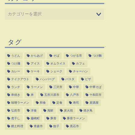
タグ
うどん
からあげ
そば
つがる市
つけ麵
つけ麺
アイス
オムライス
カフェ
カレー
ケーキ
シェーク
チャーハン
テイクアウト
ハンバーグ
パスタ
ピザ
ランチ
ラーメン
三沢市
中華
中華そば
串焼き
丼
五所川原市
八戸市
十和田市
味噌ラーメン
和食
定食
寿司
居酒屋
弘前市
洋食
海鮮
炭火焼
焼き鳥
煮干し
藤崎町
豚骨
豚骨ラーメン
郷土料理
青森市
餃子
黒石市