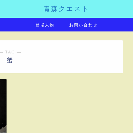
青森クエスト
登場人物
お問い合わせ
― TAG ―
蟹