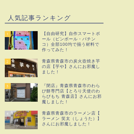
人気記事ランキング
【自由研究】自作スマートボ
1
ール（ピンボール・パチン
コ）全部100均で揃う材料で
作ってみた！
青森県青森市の炭火壺焼き芋
2
の店【芋や】さんにお邪魔し
ました！
『閉店』青森県青森市のわら
3
び餅専門店【とろり天使のわ
らびもち 青森店】さんにお邪
魔しました！
青森県青森市のラーメン店【
4
ラーメン 笑太（しょうた）】
さんにお邪魔しました！