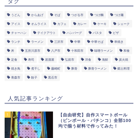
タグ
うどん
からあげ
そば
つがる市
つけ麵
つけ麺
アイス
オムライス
カフェ
カレー
ケーキ
シェーク
チャーハン
テイクアウト
ハンバーグ
パスタ
ピザ
ランチ
ラーメン
三沢市
中華
中華そば
串焼き
丼
五所川原市
八戸市
十和田市
味噌ラーメン
和食
定食
寿司
居酒屋
弘前市
洋食
海鮮
炭火焼
焼き鳥
煮干し
藤崎町
豚骨
豚骨ラーメン
郷土料理
青森市
餃子
黒石市
人気記事ランキング
1
【自由研究】自作スマートボール
（ピンボール・パチンコ）全部100
均で揃う材料で作ってみた！