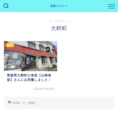
青森クエスト
― TAG ―
大鰐町
食堂
青森県大鰐町の食堂【山崎食
堂】さんにお邪魔しました！
2024年2月25日
HOME
大鰐町