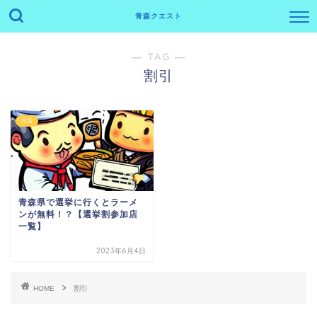
青森クエスト
― TAG ―
割引
生活
青森県で選挙に行くとラーメ
ンが無料！？【選挙割参加店
一覧】
2023年6月4日
HOME
割引