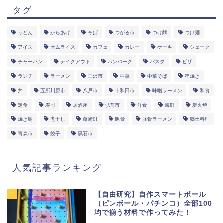
タグ
うどん
からあげ
そば
つがる市
つけ麵
つけ麺
アイス
オムライス
カフェ
カレー
ケーキ
シェーク
チャーハン
テイクアウト
ハンバーグ
パスタ
ピザ
ランチ
ラーメン
三沢市
中華
中華そば
串焼き
丼
五所川原市
八戸市
十和田市
味噌ラーメン
和食
定食
寿司
居酒屋
弘前市
洋食
海鮮
炭火焼
焼き鳥
煮干し
藤崎町
豚骨
豚骨ラーメン
郷土料理
青森市
餃子
黒石市
人気記事ランキング
1
【自由研究】自作スマートボール
（ピンボール・パチンコ）全部100
均で揃う材料で作ってみた！