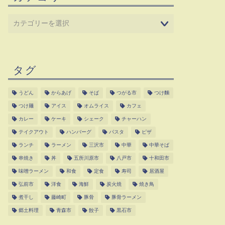
タグ
うどん
からあげ
そば
つがる市
つけ麵
つけ麺
アイス
オムライス
カフェ
カレー
ケーキ
シェーク
チャーハン
テイクアウト
ハンバーグ
パスタ
ピザ
ランチ
ラーメン
三沢市
中華
中華そば
串焼き
丼
五所川原市
八戸市
十和田市
味噌ラーメン
和食
定食
寿司
居酒屋
弘前市
洋食
海鮮
炭火焼
焼き鳥
煮干し
藤崎町
豚骨
豚骨ラーメン
郷土料理
青森市
餃子
黒石市