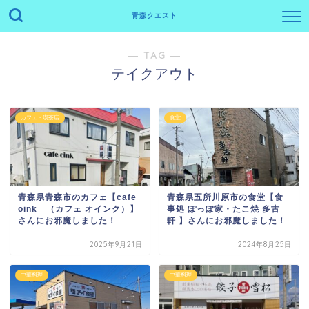
青森クエスト
― TAG ―
テイクアウト
カフェ・喫茶店
食堂
青森県青森市のカフェ【cafe
青森県五所川原市の食堂【食
oink （カフェ オインク）】
事処 ぽっぽ家・たこ焼 多古
さんにお邪魔しました！
軒 】さんにお邪魔しました！
2025年9月21日
2024年8月25日
中華料理
中華料理