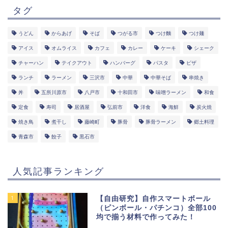
タグ
うどん
からあげ
そば
つがる市
つけ麵
つけ麺
アイス
オムライス
カフェ
カレー
ケーキ
シェーク
チャーハン
テイクアウト
ハンバーグ
パスタ
ピザ
ランチ
ラーメン
三沢市
中華
中華そば
串焼き
丼
五所川原市
八戸市
十和田市
味噌ラーメン
和食
定食
寿司
居酒屋
弘前市
洋食
海鮮
炭火焼
焼き鳥
煮干し
藤崎町
豚骨
豚骨ラーメン
郷土料理
青森市
餃子
黒石市
人気記事ランキング
1
【自由研究】自作スマートボール
（ピンボール・パチンコ）全部100
均で揃う材料で作ってみた！