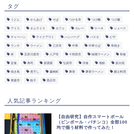
タグ
うどん
からあげ
そば
つがる市
つけ麵
つけ麺
アイス
オムライス
カフェ
カレー
ケーキ
シェーク
チャーハン
テイクアウト
ハンバーグ
パスタ
ピザ
ランチ
ラーメン
三沢市
中華
中華そば
串焼き
丼
五所川原市
八戸市
十和田市
味噌ラーメン
和食
定食
寿司
居酒屋
弘前市
洋食
海鮮
炭火焼
焼き鳥
煮干し
藤崎町
豚骨
豚骨ラーメン
郷土料理
青森市
餃子
黒石市
人気記事ランキング
1
【自由研究】自作スマートボール
（ピンボール・パチンコ）全部100
均で揃う材料で作ってみた！