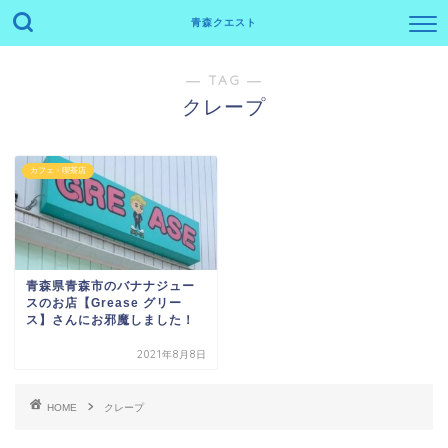
青森クエスト
― TAG ―
クレープ
カフェ・喫茶店
青森県青森市のバナナジュー
スのお店【Grease グリー
ス】さんにお邪魔しました！
2021年8月8日
HOME
クレープ