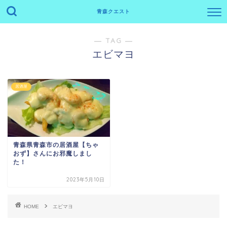
青森クエスト
― TAG ―
エビマヨ
居酒屋
青森県青森市の居酒屋【ちゃ
おず】さんにお邪魔しまし
た！
2023年5月10日
HOME
エビマヨ