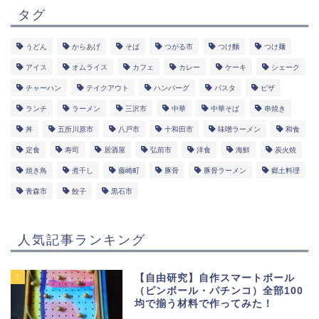
タグ
うどん
からあげ
そば
つがる市
つけ麵
つけ麺
アイス
オムライス
カフェ
カレー
ケーキ
シェーク
チャーハン
テイクアウト
ハンバーグ
パスタ
ピザ
ランチ
ラーメン
三沢市
中華
中華そば
串焼き
丼
五所川原市
八戸市
十和田市
味噌ラーメン
和食
定食
寿司
居酒屋
弘前市
洋食
海鮮
炭火焼
焼き鳥
煮干し
藤崎町
豚骨
豚骨ラーメン
郷土料理
青森市
餃子
黒石市
人気記事ランキング
1
【自由研究】自作スマートボール
（ピンボール・パチンコ）全部100
均で揃う材料で作ってみた！