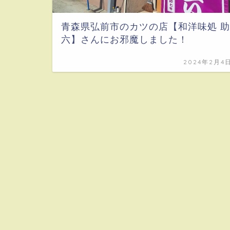
青森県弘前市のカツの店【和洋味処 助
六】さんにお邪魔しました！
2024年2月4