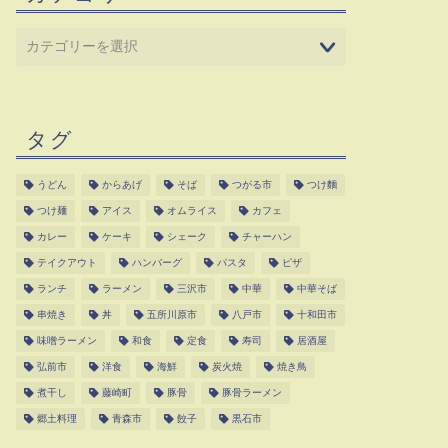
タグ
うどん
からあげ
そば
つがる市
つけ麵
つけ麺
アイス
オムライス
カフェ
カレー
ケーキ
シェーク
チャーハン
テイクアウト
ハンバーグ
パスタ
ピザ
ランチ
ラーメン
三沢市
中華
中華そば
串焼き
丼
五所川原市
八戸市
十和田市
味噌ラーメン
和食
定食
寿司
居酒屋
弘前市
洋食
海鮮
炭火焼
焼き鳥
煮干し
藤崎町
豚骨
豚骨ラーメン
郷土料理
青森市
餃子
黒石市