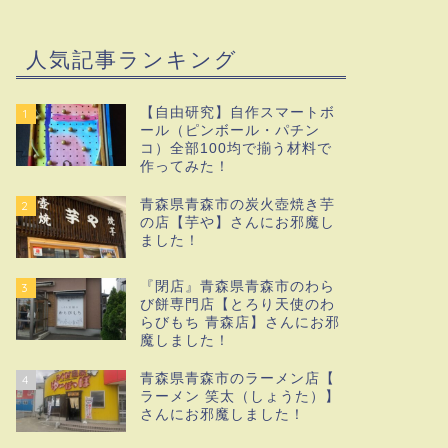
人気記事ランキング
【自由研究】自作スマートボ
1
ール（ピンボール・パチン
コ）全部100均で揃う材料で
作ってみた！
青森県青森市の炭火壺焼き芋
2
の店【芋や】さんにお邪魔し
ました！
『閉店』青森県青森市のわら
3
び餅専門店【とろり天使のわ
らびもち 青森店】さんにお邪
魔しました！
青森県青森市のラーメン店【
4
ラーメン 笑太（しょうた）】
さんにお邪魔しました！