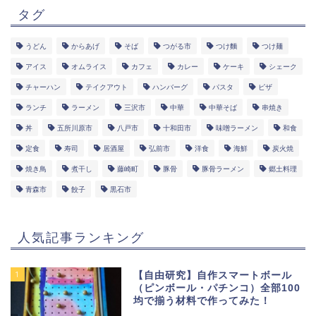
タグ
うどん
からあげ
そば
つがる市
つけ麵
つけ麺
アイス
オムライス
カフェ
カレー
ケーキ
シェーク
チャーハン
テイクアウト
ハンバーグ
パスタ
ピザ
ランチ
ラーメン
三沢市
中華
中華そば
串焼き
丼
五所川原市
八戸市
十和田市
味噌ラーメン
和食
定食
寿司
居酒屋
弘前市
洋食
海鮮
炭火焼
焼き鳥
煮干し
藤崎町
豚骨
豚骨ラーメン
郷土料理
青森市
餃子
黒石市
人気記事ランキング
1
【自由研究】自作スマートボール
（ピンボール・パチンコ）全部100
均で揃う材料で作ってみた！