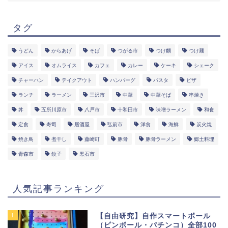
タグ
うどん
からあげ
そば
つがる市
つけ麵
つけ麺
アイス
オムライス
カフェ
カレー
ケーキ
シェーク
チャーハン
テイクアウト
ハンバーグ
パスタ
ピザ
ランチ
ラーメン
三沢市
中華
中華そば
串焼き
丼
五所川原市
八戸市
十和田市
味噌ラーメン
和食
定食
寿司
居酒屋
弘前市
洋食
海鮮
炭火焼
焼き鳥
煮干し
藤崎町
豚骨
豚骨ラーメン
郷土料理
青森市
餃子
黒石市
人気記事ランキング
1
【自由研究】自作スマートボール
（ピンボール・パチンコ）全部100