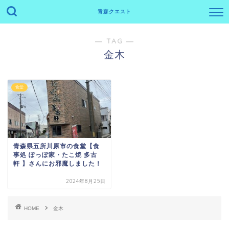
青森クエスト
― TAG ―
金木
食堂
青森県五所川原市の食堂【食
事処 ぽっぽ家・たこ焼 多古
軒 】さんにお邪魔しました！
2024年8月25日
HOME
金木