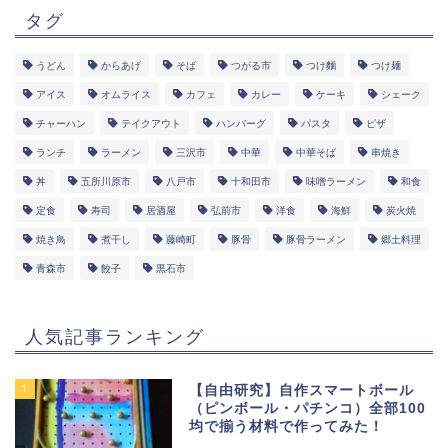
タグ
うどん
からあげ
そば
つがる市
つけ麵
つけ麺
アイス
オムライス
カフェ
カレー
ケーキ
シェーク
チャーハン
テイクアウト
ハンバーグ
パスタ
ピザ
ランチ
ラーメン
三沢市
中華
中華そば
串焼き
丼
五所川原市
八戸市
十和田市
味噌ラーメン
和食
定食
寿司
居酒屋
弘前市
洋食
海鮮
炭火焼
焼き鳥
煮干し
藤崎町
豚骨
豚骨ラーメン
郷土料理
青森市
餃子
黒石市
人気記事ランキング
1
【自由研究】自作スマートボール
（ピンボール・パチンコ）全部100
均で揃う材料で作ってみた！