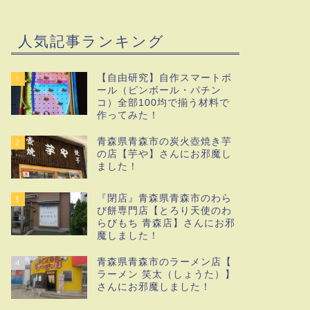
人気記事ランキング
【自由研究】自作スマートボ
1
ール（ピンボール・パチン
コ）全部100均で揃う材料で
作ってみた！
青森県青森市の炭火壺焼き芋
2
の店【芋や】さんにお邪魔し
ました！
『閉店』青森県青森市のわら
3
び餅専門店【とろり天使のわ
らびもち 青森店】さんにお邪
魔しました！
青森県青森市のラーメン店【
4
ラーメン 笑太（しょうた）】
さんにお邪魔しました！