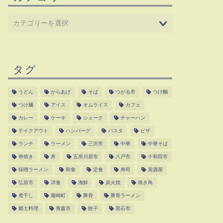
タグ
うどん
からあげ
そば
つがる市
つけ麵
つけ麺
アイス
オムライス
カフェ
カレー
ケーキ
シェーク
チャーハン
テイクアウト
ハンバーグ
パスタ
ピザ
ランチ
ラーメン
三沢市
中華
中華そば
串焼き
丼
五所川原市
八戸市
十和田市
味噌ラーメン
和食
定食
寿司
居酒屋
弘前市
洋食
海鮮
炭火焼
焼き鳥
煮干し
藤崎町
豚骨
豚骨ラーメン
郷土料理
青森市
餃子
黒石市