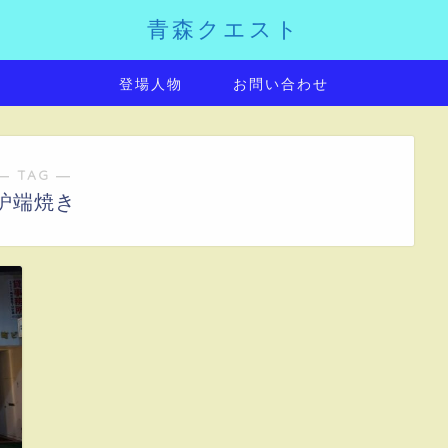
青森クエスト
登場人物
お問い合わせ
― TAG ―
炉端焼き