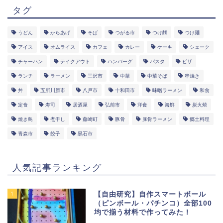
タグ
うどん
からあげ
そば
つがる市
つけ麵
つけ麺
アイス
オムライス
カフェ
カレー
ケーキ
シェーク
チャーハン
テイクアウト
ハンバーグ
パスタ
ピザ
ランチ
ラーメン
三沢市
中華
中華そば
串焼き
丼
五所川原市
八戸市
十和田市
味噌ラーメン
和食
定食
寿司
居酒屋
弘前市
洋食
海鮮
炭火焼
焼き鳥
煮干し
藤崎町
豚骨
豚骨ラーメン
郷土料理
青森市
餃子
黒石市
人気記事ランキング
1
【自由研究】自作スマートボール
（ピンボール・パチンコ）全部100
均で揃う材料で作ってみた！