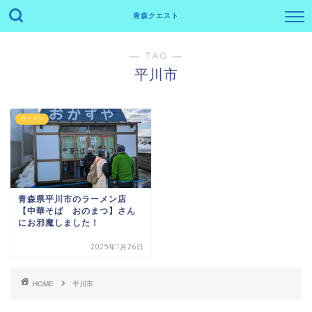
青森クエスト
― TAG ―
平川市
ラーメン
青森県平川市のラーメン店
【中華そば おのまつ】さん
にお邪魔しました！
2025年1月26日
HOME
平川市